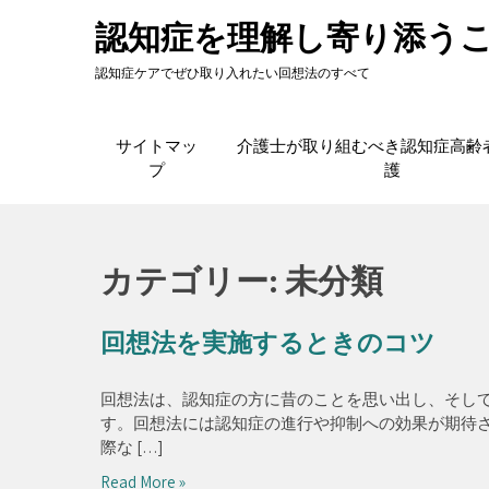
Skip
認知症を理解し寄り添う
to
content
認知症ケアでぜひ取り入れたい回想法のすべて
サイトマッ
介護士が取り組むべき認知症高齢
プ
護
カテゴリー:
未分類
回想法を実施するときのコツ
回想法は、認知症の方に昔のことを思い出し、そし
す。回想法には認知症の進行や抑制への効果が期待
際な […]
Read More »