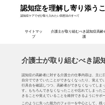
Skip
認知症を理解し寄り添う
to
content
認知症ケアでぜひ取り入れたい回想法のすべて
サイトマッ
介護士が取り組むべき認知症高齢
プ
護
介護士が取り組むべき認
認知症の高齢者に対する介護士の仕事内容は、主に
自分でできていたことができなくなったり、覚えて
行具合を確認しつつ、高齢者ができなくなってしま
す。もちろんできなくなったことや忘れてしまった
きることや覚えていることを維持できるようにサポ
このように失った能力のフォローを中心として、残